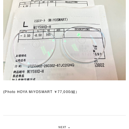
(Photo HOYA MiYOSMART ￥77,000/組）
NEXT →