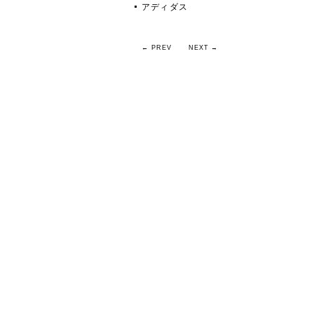
アディダス
← PREV
NEXT →